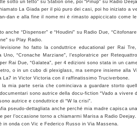
tte sotto un tetto” su Station one, poi “Pinup” su Radio Deeja
chiamato La Giada per il più puro dei casi, poi ho iniziato a v
pan-dan e alla fine il nome mi è rimasto appiccicato come le
to anche “Dispenser” e “Houdini” su Radio Due, “Citofonare 
ine” su Play Radio.
elevisione ho fatto la conduttrice educational per Rai Tre, 
a Uno, “Cronache Marziane”, l’esploratrice per Retequattro,
 per Rai Due, “Galatea”, per 4 edizioni sono stata in un came
etro, o in un cubo di plexiglass, ma sempre insieme alla Vi
 La7 in Victor Victoria con il raffinatissimo Truciverbone.
 la mia parte seria che cominciava a guardare storto quella
 documentari sono autrice della docu-fiction “Vado a vivere d
ono autrice e conduttrice di “W la crisi”.
afia pseudo-dettagliata anche perché mia madre capisca una 
, e per l’occasione torno a chiamarmi Marisa a Radio Deejay.
è in onda con Vic e Federico Russo in Via Massena.