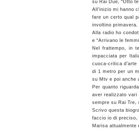
su Rai Due, “Otto te
All’inizio mi hanno 
fare un certo qual 
involtino primavera.
Alla radio ho condot
e “Arrivano le femm
Nel frattempo, in t
impacciata per Itali
cuoca-critica d’arte
di 1 metro per un m
su Mtv e poi anche a
Per quanto riguarda
aver realizzato vari
sempre su Rai Tre, s
Scrivo questa biogr
faccio io di preciso
Marisa attualmente 